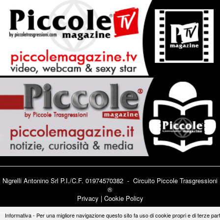
Nigrelli Antonino Srl P.I./C.F. 01974570382 - Circuito
Piccole Trasgressioni
®
Privacy
|
Cookie Policy
Informativa - Per una migliore navigazione questo sito fa uso di cookie propri e di terze part