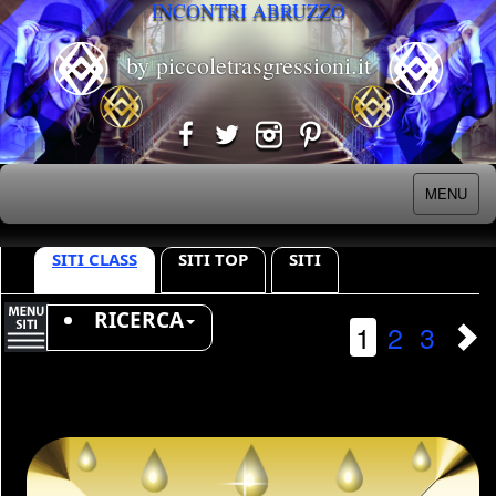
INCONTRI ABRUZZO
by piccoletrasgressioni.it
MENU
SITI CLASS
SITI TOP
SITI
RICERCA
1
2
3