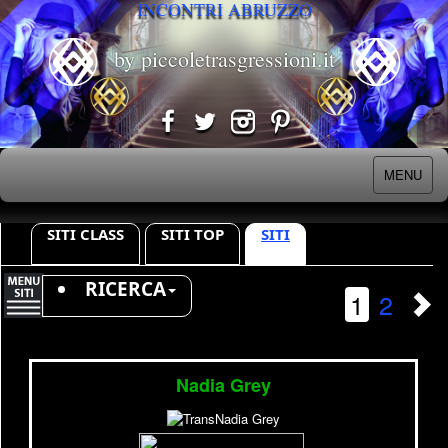
INCONTRI ABRUZZO
by piccoletrasgressioni.it
MENU
SITI CLASS
SITI TOP
SITI
RICERCA
1
2
Nadia Grey