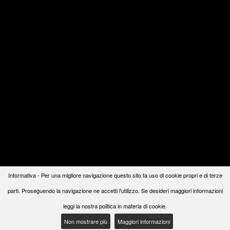
Informativa - Per una migliore navigazione questo sito fa uso di cookie propri e di terze
parti. Proseguendo la navigazione ne accetti l'utilizzo. Se desideri maggiori informazioni
leggi la nostra politica in materia di cookie.
Non mostrare più
Maggiori informazioni