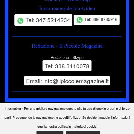
Invio materiale foto/video
Tel: 347 5214234
Tel: 366 6735916
Redazione -
Il Piccole Magazine
Redazione -
Skype
Tel: 338 3110078
Informativa - Per una migliore navigazione questo sito fa uso di cookie propri e di terze
Nigrelli Antonino Srl P.I./C.F. 01974570382 - Circuito
Piccole Trasgressioni ®
parti. Proseguendo la navigazione ne accetti l'utilizzo. Se desideri maggiori informazioni
Privacy
|
Cookie Policy
leggi la nostra politica in materia di cookie.